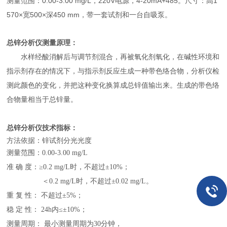
测量范围：0.00-3.00 mg/L，220V电源，4-20mA+485。尺寸：高1
570×宽500×深450 mm，带一套试剂和一台自吸泵。
总锌分析仪测量原理：
水样经酸消解后与调节剂混合，再被氧化剂氧化，在碱性环境和
指示剂存在的情况下，与指示剂反应生成一种带色络合物，分析仪检
测此颜色的变化，并把这种变化换算成总锌值输出来。生成的带色络
合物量相当于总锌量。
总锌分析仪技术指标：
方法依据：锌试剂分光光度
测量范围：
0.00-3.00
mg/L
准
确
度：
≥0.2 mg/L时，不超过
±10%
；
＜
0.2 mg/L时，不超过±0.02 mg/L。
重
复
性：
不超过
±5%
；
稳
定
性：
24h内≤±10%
；
测量周期：
最小测量周期为
30分钟，