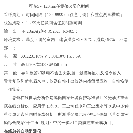
可在
5～120min任意修改显色时间
采样周期：
时间间隔（
10～9999min任意可调）和整点测量模式
；
校准周期：
1～99天任意间隔任意时刻可调
；
输
出：
4~20mA(2路) RS232、RS485
；
环境要求：
温度可调的室内，建议温度
+5～28℃；湿度≤90%（不结
露）
；
电
源：
AC220±10% V，50±10% Hz，5A
；
尺
寸：高
1570×宽500×深450 mm
；
其
他：
异常报警和断电不会丢失数据
，
触摸屏显示及指令输入
；
异常复位和断电后来电，仪器自动排出仪器内残留反应物，自动恢复
工作状态
。
总锌在线自动分析仪
是遵循国家环境保护标准设计的光学法重金
属在线分析仪，应用于地表水、工业制程水和工业废水等水质中多种
重金属元素的同时在线分析，所测重金属元素包括环保部《重金属污
染综合防治
“十二五"规划》中的一类和二类防控重金属项目。
在线总锌自动监测仪