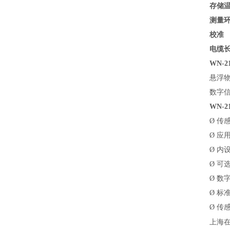
存储
测量
校准
电缆
WN-
悬浮
数字
WN-
Ø
传
Ø
应用
Ø
内
Ø
可
Ø
数
Ø
标
Ø
传
上海