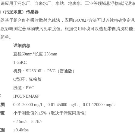
普遍应用于污水厂、自来水厂、水站、地表水、工业等领域
悬浮物或
污泥
物（污泥浓度）传感器
器基于组合红外吸收散射光线法，应用ISO7027方法可以连续精确测定
色度影响测定
悬浮物或
污泥浓度值。根据使用环境可以选配带自清洗功能
正简单。
详细信息
直径60mm*长度 256mm
1.65KG
机身：SUS316L + PVC（普通版）
O型环：
氟橡胶
线缆：
PVC
等
IP68/NEMA6P
范围
0.01-20000 mg/L、0.01-45000 mg/L 、0.01-120000 mg/L
精度
小于测量值的±5%（取决于污泥同质性）
≤2.5m/s、8.2ft/s
范围
≤0.4Mpa