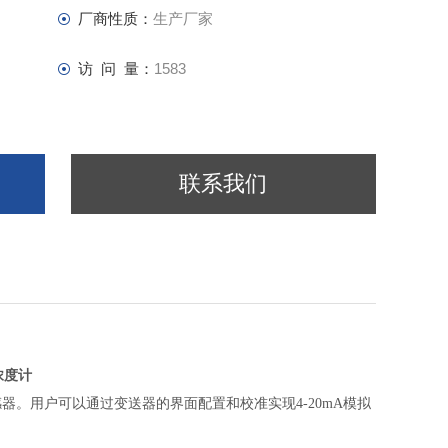
厂商性质：
生产厂家
访 问 量：
1583
联系我们
浓度计
感器。用户可以通过
变送器
的界面配置和校准实现4-20mA模拟