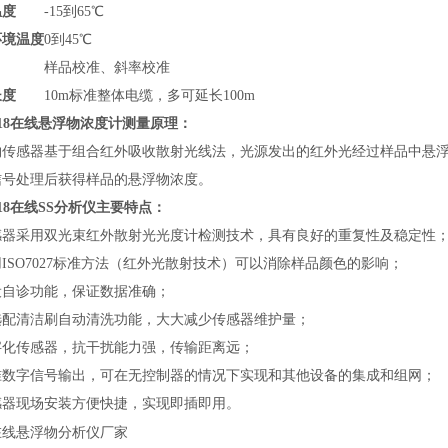
温度
-15到65℃
环境温度
0到45℃
样品校准、斜率校准
长度
10m标准整体电缆，多可延长100m
218在线悬浮物浓度计测量原理：
物传感器基于组合红外吸收散射光线法，光源发出的红外光经过样品中悬
信号处理后获得样品的悬浮物浓度。
218在线SS分析仪主要
特点：
感器采用双光束红外散射光光度计检测技术，具有良好的重复性及稳定
性
ISO7027标准方法（红外光散射技术）可以消除样品颜色的影响
；
设自诊功能，保证数据准确
；
选配清洁刷自动清洗功能，大大减少传感器维护量
；
字化传感器，抗干扰能力强，传输距离远；
准数字信号输出，可在无控制器的情况下实现和其他设备的集成和组网；
感器现场安装方便快捷，实现即插即用。
在线悬浮物分析仪厂家