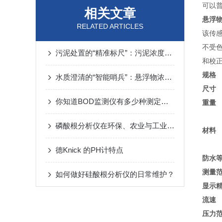
可以
相关文章
悬浮
RELATED ARTICLES
该传感
不受
污泥处置的“精准标尺”：污泥浓度计的效率提升密码
和校
规格
水质澄清的“智能哨兵”：悬浮物浓度计的监测守护之道
尺寸
你知道BOD监测仪有多少种测定方法吗？
重量
磷酸根分析仪在环保、农业与工业中的关键作用
材料
德Knick 的PH计特点
防水
测量
如何做好硅酸根分析仪的日常维护？
显示
流速
压力