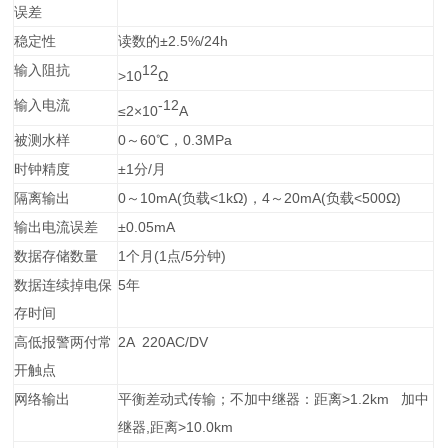
误差
稳定性
读数的±2.5%/24h
输入阻抗
12
>10
Ω
输入电流
-12
≤2×10
A
被测水样
0～60℃，0.3MP
a
时钟精度
±1分/月
隔离输出
0～10mA(负载<1
k
Ω)，4～20mA(负载<500Ω)
输出电流误差
±0.05mA
数据存储数量
1个月(1点/5分钟)
数据连续掉电保
5年
存时间
高低报警两付常
2A 220AC/DV
开触点
网络输出
平衡差动式传输；不加中继器：距离>1.2k
m
加中
继器,距离>10.0k
m