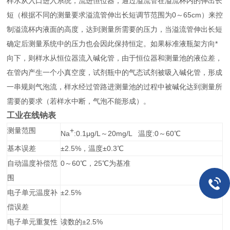
样水从入口进入系统，流进恒位器，通过溢流管在溢流杯内的伸出长
短（根据不同的测量要求溢流管伸出长短调节范围为0～65cm）来控
制溢流杯内液面的高度，达到测量所需要的压力，当溢流管伸出长短
确定后测量系统中的压力也会因此保持恒定。如果标准液瓶架方向*
向下，则样水从恒位器流入碱化管，由于恒位器和测量池的液位差，
在管内产生一个小真空度，试剂瓶中的气态试剂被吸入碱化管，形成
一串规则气泡流，样水经过管路进测量池的过程中被碱化达到测量所
需要的要求（若样水中断，气泡不能形成）。
工业在线钠表
测量范围
+
Na
:
0.1
μ
g/L～20mg/L
温度:0～60℃
基本误差
±2.5%，温度±0.3℃
自动温度补偿范
0～60℃，25℃为基准
围
电子单元温度补
±2.5%
偿误差
电子单元重复性
读数的±2.5%