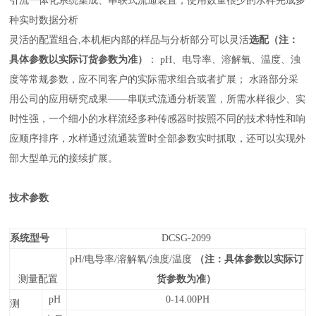
引流一体化系统集成、串联式流通装置，使用数量很少的水样完成多
种实时数据分析
灵活的配置组合,本机柜内部的样品与分析部分可以灵活
选配（注：
具体参数以实际订货参数为准）
： pH、电导率、溶解氧、温度、
浊
度
等常规参数，应不同客户的实际需求组合或者扩展； 水路部分采
用公司的应用研究成果——串联式流通分析装置，所需水样很少、实
时性强，一个细小的水样流经多种传感器时按照不同的技术特性和响
应顺序排序，水样通过流通装置时全部参数实时抓取，还可以实现外
部大型单元的接续扩展。
技术参数
系统型号
DCSG-2099
pH/电导率/溶解氧/
浊度/
温度
（注：具体参数以实际订
测量配置
货参数为准）
pH
0
-1
4
.00
PH
测