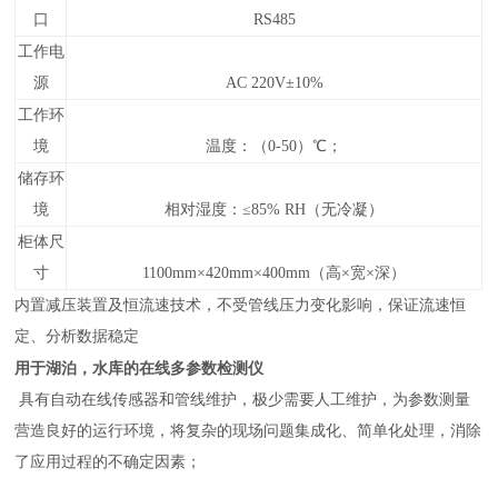
口
RS485
工作电
源
AC 220V±10%
工作环
境
温度：（0-50）℃；
储存环
境
相对湿度：≤85% RH（无冷凝）
柜体尺
寸
1100
mm×
420
mm×
400
mm（高×宽×深）
内置减压装置及恒流速技术，不受管线压力变化影响，保证流速恒
定、分析数据稳定
用于湖泊，水库的在线多参数检测仪
具有自动在线传感器和管线维护，极少需要人工维护，为参数测量
营造良好的运行环境，将复杂的现场问题集成化、简单化处理，消除
了应用过程的不确定因素；