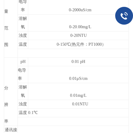
电导
率
0-
2000u
S/cm
量
溶解
氧
0-20.00mg/L
范
浊度
0-20NTU
温度
0-
150
℃(热元件：
PT1000
）
围
pH
0.01
pH
电导
率
0.01μS/cm
溶解
分
氧
0.01mg/L
浊度
0.01NTU
辨
温度
0.1℃
率
通讯接