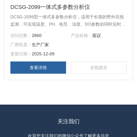
DCSG-2099一体式多参数分析仪
DCSG-2099型一体式多参数分析仪，适用于长期的野外在线
监测，可实现温度、PH、电导、浊度、DO参数的同时实时在
线监测、数据读取和存储功能。
访问次数：
2860
产品价格：
面议
厂商性质：
生产厂家
更新日期：
2025-12-09
查看详情
在线留言
关注我们
欢迎您关注我们的微信公众号了解更多信息