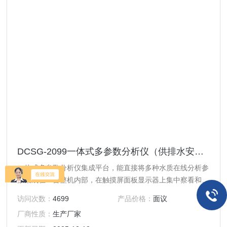
DCSG-2099一体式多参数分析仪（供排水安装）
一体式多参数分析仪集成平台，能直接将多种水质在线分析参
数集成在一台整机内部，在触摸屏面板显示器上集中察看和管
理；该系统集水质在线分析、数据远程传送、数据库以及分析
访问次数：
4699
产品价格：
面议
软件、系统校准功能于一体，对现代化水质数据采集和分析提
厂商性质：
生产厂家
供了极大便利。