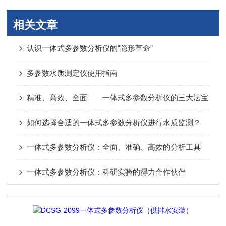
相关文章
认识一体式多参数分析仪的“隐形革命”
多参数水质测定仪使用指南
精准、高效、全面——一体式多参数分析仪的三大法宝
如何选择合适的一体式多参数分析仪进行水质监测？
一体式多参数分析仪：全面、准确、高效的分析工具
一体式多参数分析仪：科研实验的得力合作伙伴