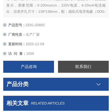
显示，测量范围：0-200ms/cm，220V电源，4-20mA电流输
出，仪表开孔尺寸：138*138mm，配：感应式电导电极（DDG-
GY,PP材质），10米线。和管道安装配件
产品型号：
DDG-2080C
厂商性质：
生产厂家
更新时间：
2025-12-09
访 问 量：
1655
产品咨询
联系我们
产品分类
相关文章
RELATED ARTICLES