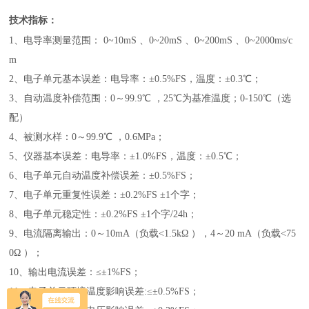
技术指标：
1、电导率测量范围：
0~
1
0mS
、
0~20mS
、
0~200mS
、
0~2000
m
s
/
c
m
2、电子单元基本误差：电导率：
±
0.5%FS，温度：
±
0.3℃；
3、自动温度补偿范围：0～99.9℃ ，25℃为基准温度；
0-150
℃
（选
配）
4、被测水样：0～99.9℃ ，0.6MPa；
5、仪器基本误差：电导率：
±
1.0%FS，温度：
±
0.5℃；
6、电子单元自动温度补偿误差：
±
0.5%FS；
7、电子单元重复性误差：
±
0.2%FS
±
1个字；
8、电子单元稳定性：
±
0.2%FS
±
1个字/24h；
9、电流隔离输出：0～10mA（负载<1.5kΩ ），4～20 mA（负载<75
0Ω ）；
10、输出电流误差：≤
±
1%FS；
11、电子单元环境温度影响误差:≤
±
0.5%FS；