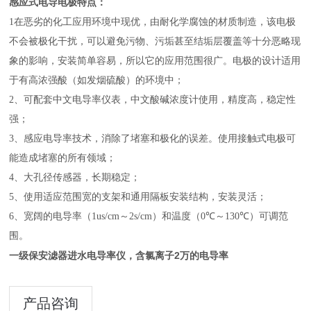
感应式电导电极特点：
1
在恶劣的化工应用环境中现优
，
由耐化学腐蚀的
材质
制造，该电极
不会被极化干扰，可以避免污物、污垢甚至结垢层覆盖等十分恶略现
象的影响，安装简单容易，所以它的应用范围很广。电极的设计适用
于有高浓强酸（如发烟硫酸）的环境中
；
2、可配套中文电导率仪表，中文酸碱浓度计使用，精度高，稳定性
强；
3、
感应电导率技术，消除了堵塞和极化的误差。使用接触式电极可
能造成堵塞的所有领域
；
4、
大孔径传感器，长期稳定
；
5、
使用适应范围宽的支架和通用隔板安装结构，安装灵活
；
6、
宽阔的电导率（1us/cm～2s/cm）和温度（
0
℃
～130
℃
）可调范
围
。
一级保安滤器进水电导率仪，含氯离子2万
的电导率
产品咨询