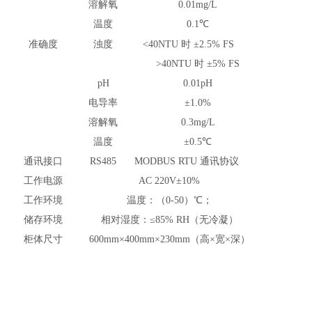
溶解氧
0.01mg/L
温度
0.1℃
准确度
浊度
<40NTU 时 ±2.5% FS
>40NTU 时 ±5% FS
pH
0.
0
1pH
电导率
±1.0%
溶解氧
0.
3
mg/L
温度
±0.5℃
通讯接口
RS485
MODBUS RTU 通讯协议
工作电源
AC 220V±10%
工作环境
温度：（0-50）℃；
储存环境
相对湿度：≤85% RH（无冷凝）
柜体尺寸
600
mm×
400
mm×
230
mm（高×宽×深）