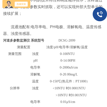
种传感器时按照不同的技术特性和响应顺序排序，水样通过
流通装置时全部参数实时抓取，还可以实现外部大型单元的
接续扩展；
流通池配有:电导率电、PH电极、溶解氧电、温度传感
器、浊度传感器。
河道多参数监测仪
系统型号
DCSG-2099
测量配置
浊度/pH/电导率/溶解氧/温度
测量范围
浊度
0-100NTU
pH
0
-1
4
.00
PH
电导率
0-
2000u
S/cm
溶解氧
0-20.00mg/L
温度
0-
150
℃(热元件：
PT1000
）
分辨率
浊度
<10NTU 时0.0001NTU
>10NTU 时0.001NTU
电导率
0.01μS/cm