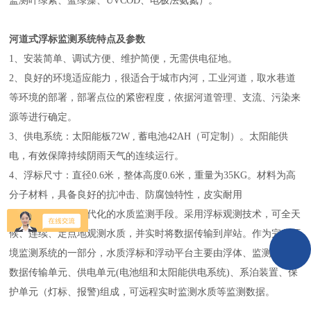
监测叶绿素、蓝绿藻、UVCOD、电极法氨氮）。
河道式浮标监测系统特点及参数
1、安装简单、调试方便、维护简便，无需供电征地。
2、良好的环境适应能力，很适合于城市内河，工业河道，取水巷道
等环境的部署，部署点位的紧密程度，依据河道管理、支流、污染来
源等进行确定。
3、供电系统：太阳能板
72
W , 蓄电池
42
AH（可定制）。太阳能供
电，有效保障持续阴雨天气的连续运行。
4、浮标尺寸：直径0.6米，整体高度0.6米，重量为
3
5KG。材料为高
分子材料，具备良好的抗冲击、防腐蚀特性，皮实耐用
浮标监测是一种现代化的水质监测手段。采用浮标观测技术，可全天
候、连续、定点地观测水质，并实时将数据传输到岸站。作为完整环
境监测系统的一部分，水质浮标和浮动平台主要由浮体、监测仪器、
数据传输单元、供电单元(电池组和太阳能供电系统)、系泊装置、保
护单元（灯标、报警)组成，可远程实时监测水质等监测数据。