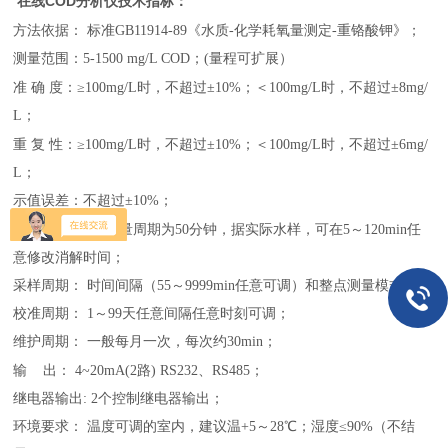
在线COD分析仪
技术指标：
方法依据：
标准GB11914-89《水质-化学耗氧量测定-重铬酸钾》
；
测量范围：
5
-
1500
mg/L COD
；
(量程可扩展）
准 确
度：≥100mg/L时，不超过±10%；＜100mg/L时，不超过±8mg/
L
；
重 复
性：≥100mg/L时，不超过±10%；＜100mg/L时，不超过±6mg/
L
；
示值误差：不超过±10%
；
测量周期：
小测量周期为50分钟，据实际水样，可在5～120min任
意修改消解时间
；
采样周期： 时间间隔（55～9999min任意可调）和整点测量模式
；
校准周期： 1～99天任意间隔任意时刻可调
；
维护周期： 一般每月一次，每次约30min
；
输
出： 4~20mA(2路) RS232、RS485
；
继电器输出: 2个控制继电器输出
；
环境要求： 温度可调的室内，建议温+5～28℃；湿度≤90%（不结