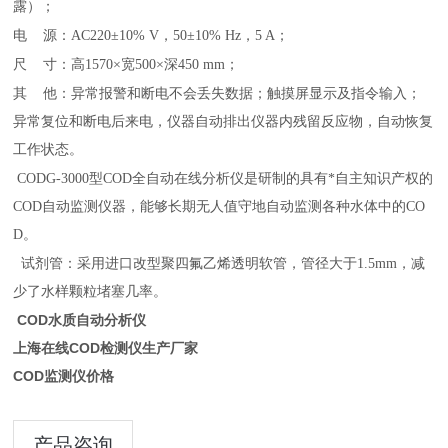
露）
；
电
源：AC220±10% V，50±10% Hz，5 A
；
尺
寸：高1570×宽500×深450 mm
；
其
他：
异常报警和断电不会丢失数据；触摸屏显示及指令输入；
异常复位和断电后来电，仪器自动排出仪器内残留反应物，自动恢复
工作状态。
CODG-3000型COD全自动在线分析仪是研制的具有*自主知识产权的
COD自动监测仪器，能够长期无人值守地自动监测各种水体中的CO
D
。
试剂管：采用进口改型聚四氟乙烯透明软管，管径大于1.5mm，减
少了水样颗粒堵塞几率。
COD水质自动分析仪
上海在线COD检测仪生产厂家
COD监测仪价格
产品咨询