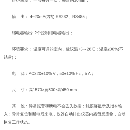
维护周期： 一般每月一次，每次约30min；
输 出： 4~20mA(2路) RS232、RS485；
继电器输出: 2个控制继电器输出；
环境要求： 温度可调的室内，建议温+5～28℃；湿度≤90%(不
结露)；
电 源：AC220±10% V，50±10% Hz，5 A；
尺 寸：高1570×宽500×深450 mm；
其 他：异常报警和断电不会丢失数据；触摸屏显示及指令输
入；异常复位和断电后来电，仪器自动排出仪器内残留反应物，自动
恢复工作状态。