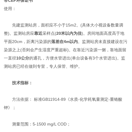
带CEP环保证书
使用：
先建监测站房，面积应不小于15m2。(具体大小视设备数量调
整)。监测站房应
靠近
采样点(
20米以内为佳
)。房间地面高度高于地
平面20cm，距离污染源的
落差在
4m
以内
。监测站房未直接建设在污
染源之上(否则会产生湿度严重超标)。在靠近污染源一侧，靠地面留
一直径
10公分
的通孔，方便水管进出(单台设备有3个水管进出)。监
测站房已经在做到专室，专人保管、维护。
技术指标：
方法依据： 标准GB11914-89《水质-化学耗氧量测定-重铬酸
钾》；
测量范围：5-1500 mg/L COD；