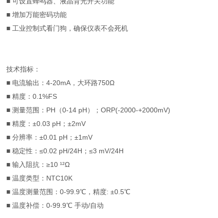
■ 可设置蜂鸣器、液晶背光开关功能
■ 增加万能密码功能
■ 工业控制式看门狗，确保仪表不会死机
技术指标：
■ 电流输出：4-20mA，大环路750Ω
■ 精度：0.1%FS
■ 测量范围：PH（0-14 pH）；ORP(-2000-+2000mV)
■ 精度：±0.03 pH；±2mV
■ 分辨率：±0.01 pH；±1mV
■ 稳定性：≤0.02 pH/24H；≤3 mV/24H
■ 输入阻抗：≥10 ¹²Ω
■ 温度类型：NTC10K
■ 温度测量范围：0-99.9℃，精度: ±0.5℃
■ 温度补偿：0-99.9℃ 手动/自动