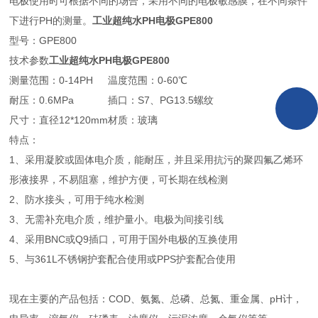
电极使用时可根据不同的场合，采用不同的电极敏感膜，在不同条件
下进行PH的测量。
工业超纯水PH电极GPE800
型号：GPE800
技术参数
工业超纯水PH电极GPE800
测量范围：0-14PH
温度范围：0-60℃
耐压：0.6MPa
插口：S7、PG13.5螺纹
尺寸：直径12*120mm
材质：玻璃
特点：
1、采用凝胶或固体电介质，能耐压，并且采用抗污的聚四氟乙烯环
形液接界，不易阻塞，维护方便，可长期在线检测
2、防水接头，可用于纯水检测
3、无需补充电介质，维护量小。电极为间接引线
4、采用BNC或Q9插口，可用于国外电极的互换使用
5、与361L不锈钢护套配合使用或PPS护套配合使用
现在主要的产品包括：COD、氨氮、总磷、总氮、重金属、pH计，