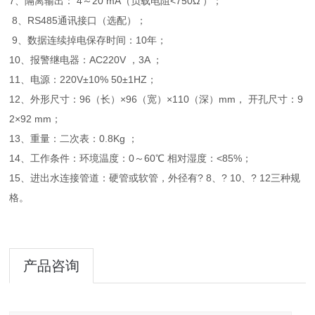
7、隔离输出： 4～20 mA（负载电阻<750Ω ）；
8、RS485通讯接口（选配）；
9、数据连续掉电保存时间：10年；
10、报警继电器：AC220V ，3A ；
11、电源：220V±10% 50±1HZ；
12、外形尺寸：96（长）×96（宽）×110（深）mm， 开孔尺寸：9
2×92 mm；
13、重量：二次表：0.8Kg ；
14、工作条件：环境温度：0～60℃ 相对湿度：<85%；
15、进出水连接管道：硬管或软管，外径有? 8、? 10、? 12三种规
格。
产品咨询