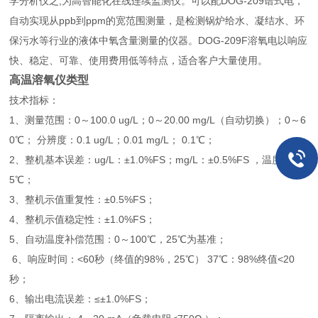
学分析仪之,为高智能化在线连续监测仪。可以配DOG-209谱式电，
自动实现从ppb到ppm的宽范围测量，是检测锅炉给水、凝结水、环
保污水等行业的液体中氧含量测量的仪器。DOG-209F溶氧电以响应
快、稳定、可靠、使用费用低等特点，适合客户大量使用。
高温溶氧仪类型
技术指标：
1、测量范围：0～100.0 ug/L；0～20.00 mg/L（自动切换）；0～6
0℃； 分辨度：0.1 ug/L；0.01 mg/L； 0.1℃；
2、整机基本误差：ug/L：±1.0%FS；mg/L：±0.5%FS ，温度：±0.
5℃；
3、整机示值重复性：±0.5%FS；
4、整机示值稳定性：±1.0%FS；
5、自动温度补偿范围：0～100℃，25℃为基准；
6、响应时间：<60秒（终值的98%，25℃） 37℃：98%终值<20
秒；
6、输出电流误差：≤±1.0%FS；