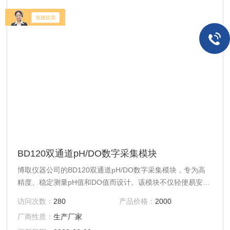
BD120双通道pH/DO数字采集模块
博取仪器公司的BD120双通道pH/DO数字采集模块，专为高
精度、稳定测量pH值和DO值而设计。该模块不仅轻便易安
装，而且具备±0.1pH的高测量精度，确保数据的准确性。内
访问次数：
280
产品价格：
2000
置温度补偿功能，适用于-20°C至50°C的工作环境，抗干扰能
厂商性质：
生产厂家
力强，最长输出线缆可达500米。广泛应用于环保、制药、食