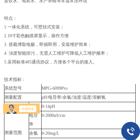
直饮水、地表水、水产养殖等常温常压环境
特点：
1.一体化系统，可壁挂式安装；
2.10寸彩色触摸屏显示，操作方便
3. 搭载博取电极，即插即用，安装维护简单；
4. 浊度智能排污，无需人工维护可降低人工维护频率；
5.
采用标准
485通讯协议，方便各个平台的接入。
技术指标：
系统型号
MPG-6099Pro
测量配置
pH/电导率/余氯/浊度/温度/溶解氧
pH
0-14pH
电导
0-2000uS/cm
率
测量范围
余氯
0-20mg/L