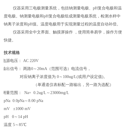
仪器采用三电极测量系统，包括钠测量电极、
pH
复合电极和温
度电极。钠测量电极和
pH
复合电极组成测量电极系统，检测水样中
钠离子浓度和
pH
值。温度电极用于实现测量过程的温度自动补偿。
仪器采用全中文界面、触摸屏操作
，使用简单易学，操作方便
快捷。
技术规格
①
电源电压：
AC 220V
②
输出信号：
两路
0～20
mA
（范围可选）电流信号，
对应钠离子浓度值为
0～100
ug/L
(或用户设定值)。
（单通道仪表标配一路输出，另一路为选配）
③
测量范围：
Na+
0
.2ug/L
～
23000mg/L
pNa 0.0pNa
～
8.00 pNa
mV
±
1000 mV
pH 0
～
14 pH
温度
5～
85
℃