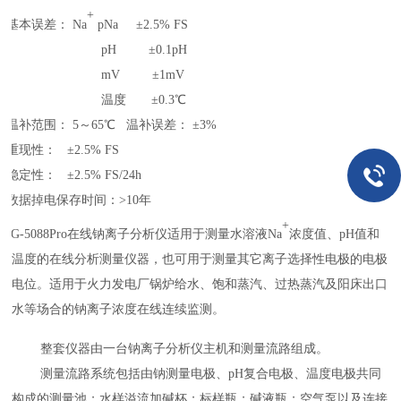
+
④
基本误差：
Na
pNa
±2
.
5
%
FS
pH
±
0.1pH
mV
±
1mV
温度
±0
.3
℃
⑤
温补范围：
5～
6
5℃ 温补误差：
±3
%
⑥
重现性：
±2
.
5
%
FS
⑦
稳定性：
±2
.
5
%
FS/24
h
⑧
数据掉电保存时间：
>
10年
+
WG-5088Pro
在线钠离子分析仪适用于测量水溶液
Na
浓度值、
pH
值和
温度的在线分析测量仪器，也可用于测量其它离子选择性电极的电极
电位。适用于火力发电厂锅炉给水、饱和蒸汽、过热蒸汽及阳床出口
水等场合的钠离子浓度在线连续监测。
整套仪器由一台钠离子分析仪主机和测量流路组成。
测量流路系统包括由钠测量电极、
pH复合电极、温度电极共同
构成的测量池；水样溢流加碱杯；标样瓶；碱液瓶；空气泵以及连接