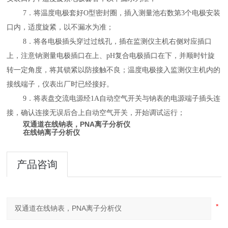
7
．将温度电极套好
O
型密封圈，插入测量池右数第
3
个电极安装
口内，适度旋紧，以不漏水为准；
8
．将各电极插头穿过过线孔，插在监测仪主机右侧对应插口
上，注意钠测量电极插口在上、
pH
复合电极插口在下，并顺时针旋
转一定角度，将其锁紧以防接触不良；温度电极接入监测仪主机内的
接线端子，仪表出厂时已经接好。
9
．将表盘交流电源经
1A
自动空气开关与钠表的电源端子插头连
接，确认连接无误后合上自动空气开关，开始调试运行；
双通道在线钠表，PNA离子分析仪
在线钠离子分析仪
产品咨询