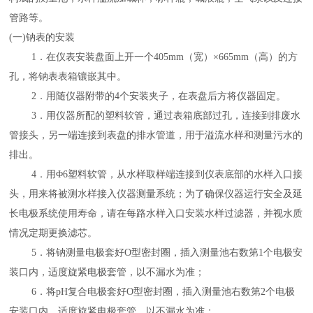
管路等。
(
一
)
钠表的安装
1
．在仪表安装盘面上开一个
405mm
（宽）×
665
mm
（高）的方
孔，将钠表表箱镶嵌其中。
2
．用随仪器附带的
4
个安装夹子，在表盘后方将仪器固定。
3
．用仪器所配的塑料软管，通过表箱底部过孔，连接到排废水
管接头，另一端连接到表盘的排水管道，用于溢流水样和测量污水的
排出。
4
．用
Φ
6
塑料软管，从水样取样端连接到仪表底部的水样入口接
头，用来将被测水样接入仪器测量系统；为了确保仪器运行安全及延
长电极系统使用寿命，请在每路水样入口安装水样过滤器，并视水质
情况定期更换滤芯。
5
．将钠测量电极套好
O
型密封圈，插入测量池右数第
1
个电极安
装口内，适度旋紧电极套管，以不漏水为准；
6
．将
pH
复合电极套好
O
型密封圈，插入测量池右数第
2
个电极
安装口内，适度旋紧电极套管，以不漏水为准；