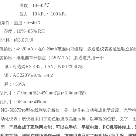
10~45
℃
温度：
10
kPa ~ 100 kPa
压力：
5~40
℃
境条件：温度：
10%
~
85% RH
湿度：
3.0
剂消耗：约
升
/
月
4~20mA
流输出：
﹝在
0~20mA
范围内可编程，多通道仪表各通道独立输
220V/1A
警输出：继电器常开接点（
）
,
多通道共用一个
RS-485
讯：可选购
、
LAN
、
WIFI
或
4G
等。
AC220V
源：
±
10% 50HZ
≈
耗：
50VA
710
mm(
)
×
mm(
)
×
mm(
)
型尺寸：
高
450
宽
310
深
665
mm
×
mm
孔尺寸：
405
LNG-5087Pro
型在线联氨分析仪，是一款具有自动完成化学反应、光学
自动化仪表；该仪器采用了彩色触摸液晶显示屏，以丰富的色彩、文字、
PC
界面；
产品集成了互联网功能，可以在手机、平板电脑、
机等终端上，
的所有功能，如同在现场操作一样，方便用户及时了解现场运行工况、维