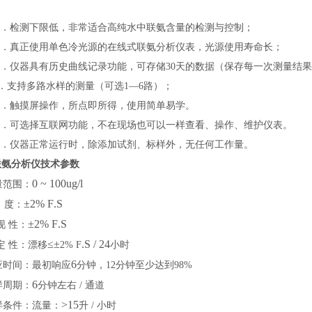
：
．检测下限低，非常适合高纯水中联氨含量的检测与控制；
．真正使用单色冷光源的在线式联氨分析仪表，光源使用寿命长；
．仪器具有历史曲线记录功能，可存储
30
天的数据（保存每一次测量结果
．支持多路水样的测量（可选
1
—
6
路）；
．触摸屏操作，所点即所得，使用简单易学。
．可选择互联网功能，不在现场也可以一样查看、操作、维护仪表。
．仪器正常运行时，除添加试剂、标样外，无任何工作量。
联氨分析仪技术参数
0 ~ 100
ug/l
量范围：
±2
% F
.
S
度：
±2
% F
.
S
现
性：
≤
±
.S
/ 24
定
性：漂移
2% F
小时
6
应时间：最初响应
分钟，
12
分钟至少达到
98%
6
样周期：
分钟左右
/
通道
>
15
样条件：流量：
升
/
小时