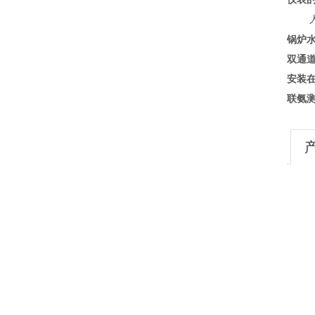
锅炉
双通
安装
联氨