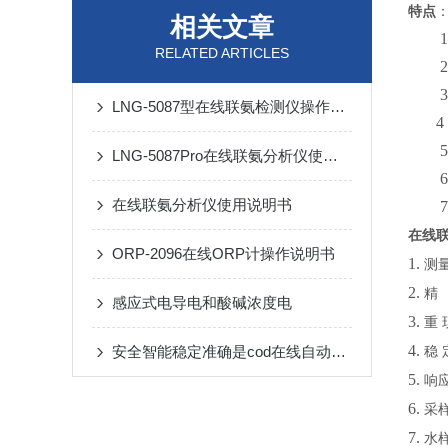
特点
相关文章
1
RELATED ARTICLES
2
3
LNG-5087型在线联氨检测仪操作说明书
4
5
LNG-5087Pro在线联氨分析仪使用说明书
6
在线联氨分析仪使用说明书
7
在线
ORP-2096在线ORP计操作说明书
1.
测
2.
精
感应式电导电和酸碱浓度电
3.
重
4.
安全智能稳定准确是cod在线自动分析仪的基本素质
稳
5.
响
6.
采
7.
水