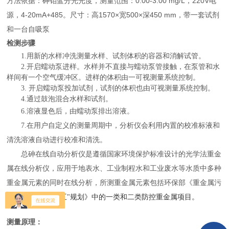
方法依据：砷钼蓝分光光度，测量范围：0.00-3.00 mg/L，220V电
源，4-20mA+485。尺寸：高1570×宽500×深450 mm，带一套试剂
和一台自吸泵
检测步骤
1.用新的水样冲洗测量水样、试剂体积的容器和消解试管。
2.开启蠕动泵进样。水样并不直接与蠕动泵管接触，在泵管和水
样间有一个空气缓冲区。进样的体积由一可视测量系统控制。
3. 开启蠕动泵投加试剂，试剂的体积也由可视测量系统控制。
4.通过鼓泡混合水样和试剂。
6.溶液
显色
后，由蠕动泵排出溶液。
7.
在用户自定义的测量周期中，分析仪会利用内置的校准标液和
清洗溶液自动进行校准和清洗。
总砷在线自动分析仪
是遵循国家环境保护标准设计的光学法重金
属在线分析仪，应用于地表水、工业制程水和工业废水等水质中多种
重金属元素的同时在线分析，所测重金属元素包括环保部《重金属污
染综合防治
“十二五"规划》中的一类和二类防控重金属项目。
测量原理：