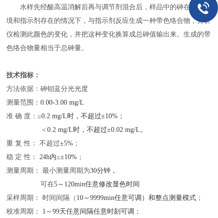
水样先经酸高温消解后再与调节剂混合后，样品中的砷在酸性环
境和指示剂存在的情况下，与指示剂反应生成一种带色络合物，分析
仪检测此颜色的变化，并把这种变化换算成总砷值输出来。生成的带
色络合物量相当于总砷量。
技术指标：
方法依据：砷钼蓝分光光度
测量范围：
0.00-3.00
mg/L
准
确
度：
≥0.2 mg/L时，不超过±10%；
＜
0.2 mg/L时，不超过±0.02 mg/L。
重
复
性：
不超过
±5%
；
稳
定
性：
24h内≤±10%
；
测量周期：
最小测量周期为
30分钟，
可在
5～120min任意修改显色时间
采样周期：
时间间隔（
10～9999min任意可调）和整点测量模式
；
校准周期：
1～99天任意间隔任意时刻可调
；