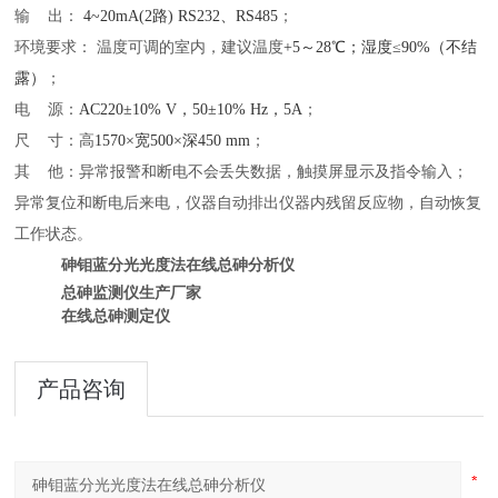
输
出：
4~20mA(2路) RS232、RS485
；
环境要求：
温度可调的室内，建议温度
+5～28℃；湿度≤90%（不结
露）
；
电
源：
AC220±10% V，50±10% Hz，5A
；
尺
寸：高
1570×宽500×深450 mm
；
其
他：
异常报警和断电不会丢失数据
，
触摸屏显示及指令输入
；
异常复位和断电后来电，仪器自动排出仪器内残留反应物，自动恢复
工作状态
。
砷钼蓝分光光度法在线总砷分析仪
总砷监测仪生产厂家
在线
总砷测定仪
产品咨询