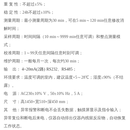
重
复
性：不超过
±
5%
；
稳
定
性：
24h
不超过±
10%
；
测量周期：最小测量周期为
30 min
，可在
5 min
～
120 min
任意修改消
解时间
；
采样周期：时间间隔（
10 min
～
9999 min
任意可调）和整点测量模
式
；
校准周期：
1
～
99
天任意间隔任意时刻可调
；
维护周期：一般每月一次，每次约
30 min
；
输
出：
4~20mA(2路) RS232、RS485
；
环境要求：温度可调的室内，建议温度
+5
～
28
℃；湿度≤
90%
（不结
露）。
电
源：
AC230
±
10% V
，
50
±
10% Hz
，
5 A
；
尺
寸：高
1450
×宽
510
×深
450 mm
；
其
他：异常报警和断电不会丢失数据
，
触摸屏显示及指令输入；
异常复位和断电后来电，仪器自动排出仪器内残留反应物，自动恢复
工作状态。