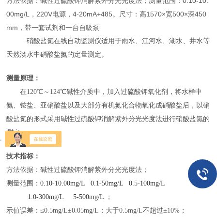
方法依据：碱性过硫酸钾消解紫外分光光度法；测量范围：0.10-10.
00mg/L，220V电源，4-20mA+485。尺寸：高1570×宽500×深450
mm，带一套试剂和一台自吸泵
硝酸盐氮
在线自动监测仪
适用于雨水、江河水、湖水、井水等
天然淡水中硝酸盐氮的定量测定。
测量原理：
在
120
℃～
124
℃碱性介质中，加入过硫酸钾氧化剂，将水样中
氨、铵盐、亚硝酸盐以及大部分有机氮化合物氧化成硝酸盐后，以硝
酸盐氮的形式采用碱性过硫酸钾消解紫外分光光度法进行硝酸盐氮的
测定
。
技术指标：
方法依据：碱性过硫酸钾消解紫外分光光度法
；
测量范围：
0.10-10.00mg/L 0.1-50mg/L 0.5-100mg/L
1.0-300mg/L
5-500mg/L
；
示值误差：
≤
0.5mg/L
±
0.05mg/L
；大于
0.5mg/L
不超过±
10%
；