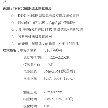
格。
DOG-208F
配套：
纯水
溶氧电极
☆：
DOG－208F
型
溶氧电极应用极谱式原理
☆：
(Pt)作阴极，Ag/AgCl作阳极
以铂金
☆：
用美国
(BJ
)进口硅橡胶渗透膜作透气膜
☆：
其具有硅橡胶及钢纱网
☆：
耐碰撞，耐腐蚀，耐高温，不变形的性能
316不锈钢
技术指标：
电极壳材料
R25=2.252K
温度补偿电阻
>3年
传感器寿命
5M或10M (双屏蔽)
电缆线长
1μg/l (ppb) （20℃）
检测下限
20mg/l(ppm)
测量上限
≤3min(90％, 20℃)
响应时间
>8h
极化时间