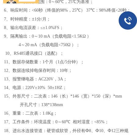
5
、自动温度补偿范围：
0
～
60
℃
，
25
℃
为基准；
6
、响应时间：
<60
秒（终值的
98%
，
25
℃
）
37
℃
：
98%
终值
<20
秒；
±
7
、时钟精度：
1
分
/
月；
8
、输出电流误差：
≤
±
1.0%FS
；
9
、隔离输出：
0
～
10 mA
（负载电阻
<1.5KΩ
）
4
～
20 mA
（负载电阻
<750Ω
）；
10
、
RS485
通讯接口（选配）；
11
、数据存储数量：
1
个月（
1
点
/5
分钟）；
12
、数据连续掉电保存时间：
10
年；
13
、报警继电器：
AC220V
，
3A
；
14
、电源：
220V
±
10% 50
±
1HZ
；
15
、外形尺寸：二次表：
146
（长）
*146
（宽）
*1
50
（深）
*mm
开孔尺寸：
138*138mm
16
、重量：二次表：
1.0
Kg
；
17
、工作条件：环境温度：
0
～
60
℃
相对湿度：
<85%
；
Φ
Φ
Φ
18
、进出水连接管道：硬管或软管，外径有
8
、
10
、
12
三种规