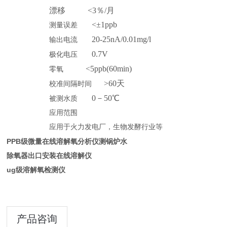
漂移
<3％/月
<±1ppb
测量误差
20-25nA/0.01mg/l
输出电流
0.7V
极化电压
<5ppb(60min)
零氧
>60天
校准间隔时间
0－
5
0℃
被测水质
应用范围
应用于火力发电厂，生物发酵行业等
PPB级微量在线溶解氧分析仪测锅炉水
除氧器出口安装在线溶解仪
ug级溶解氧检测仪
产品咨询