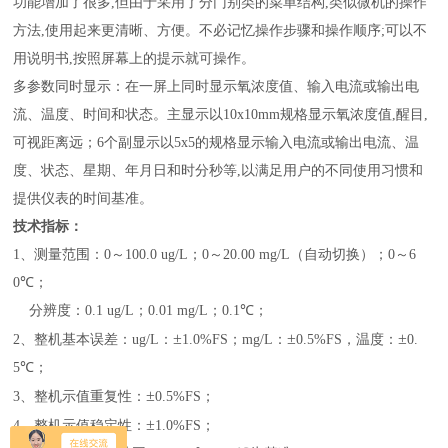
功能增加了很多
,
但由于采用了分门别类的菜单结构
,
类似微机的操作
方法
,
使用起来更清晰、方便。不必记忆操作步骤和操作顺序
;
可以不
用说明书
,
按照屏幕上的提示就可操作。
多参数同时显示：在一屏上同时显示氧浓度值、输入电流或输出电
流、温度、时间和状态。主显示以
10
x
10mm
规格显示氧浓度值
,
醒目
,
可视距离远；
6
个副显示以
5
x
5
的规格显示输入电流或输出电流、温
度、状态、星期、年月日和时分秒等
,
以满足用户的不同使用习惯和
提供仪表的时间基准。
技术指标：
1
、测量范围：
0
～
100.0 ug/L
；
0
～
20.00 mg/L
（自动切换）；
0
～
6
0
℃
；
分辨度：
0.1 ug/L
；
0.01 mg/L
；
0.1
℃
；
±
±
±
2
、整机基本误差：
ug/L
：
1.0%FS
；
mg/L
：
0.5%FS
，温度：
0.
5
℃
；
±
3
、整机示值重复性：
0.5%FS
；
±
4
、整机示值稳定性：
1.0%FS
；