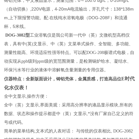
铸铝壳体，中文液晶显示，测量范围：0～100.0 ug/L；0-20mg/L
（自动切换）,220V电源，4-20mA电流输出，开孔尺寸：138*138m
m,上下限报警功能。配:在线纯水溶氧电极（DOG-208F）和流通
杯，5米线。
DOG-
3
082
型
工业溶氧仪
是我公司新一代中
（英）
文微机型高档仪
表，具有中
(
英
)
文显示、中
（英）
文菜单式操作、全智能、多功能、
测量性能高、环境适应性强等特点。
可以配
DOG-208
极谱式电极，自
动实现从
ppb
级到
ppm
级的宽范围测量，是检测锅炉给水、凝结水、
环保污水等行业的液体中溶解氧含量测量的专用仪器。
E时代
仪器特点：
全新版面设计，铸铝壳体，金属质感，打造高品位
化水仪表！
全中文显示
,
操作方便：
全中（英）文显示
,
界面美观：采用高分辨率的液晶显示模块
,
所有的
数据、状态和操作提示都是中（英）文显示
,
*没有厂家自己定义的符
号或代码。
简单的菜单结构
,
文本式的人表对话：
与传统的仪表相比
, DOG-2082