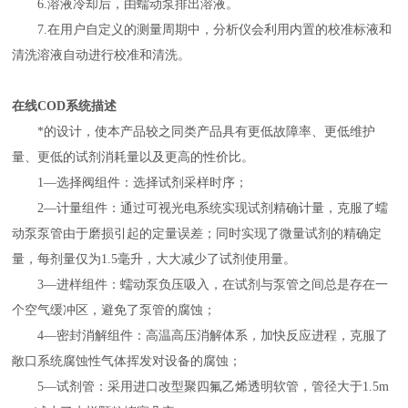
6.溶液冷却后，由蠕动泵排出溶液。
7.在用户自定义的测量周期中，分析仪会利用内置的校准标液和
清洗溶液自动进行校准和清洗。
在线COD系统描述
*的设计，使本产品较之同类产品具有更低故障率、更低维护
量、更低的试剂消耗量以及更高的性价比。
1—选择阀组件：选择试剂采样时序；
2—计量组件：通过可视光电系统实现试剂精确计量，克服了蠕
动泵泵管由于磨损引起的定量误差；同时实现了微量试剂的精确定
量，每剂量仅为1.5毫升，大大减少了试剂使用量。
3—进样组件：蠕动泵负压吸入，在试剂与泵管之间总是存在一
个空气缓冲区，避免了泵管的腐蚀；
4—密封消解组件：高温高压消解体系，加快反应进程，克服了
敞口系统腐蚀性气体挥发对设备的腐蚀；
5—试剂管：采用进口改型聚四氟乙烯透明软管，管径大于1.5m