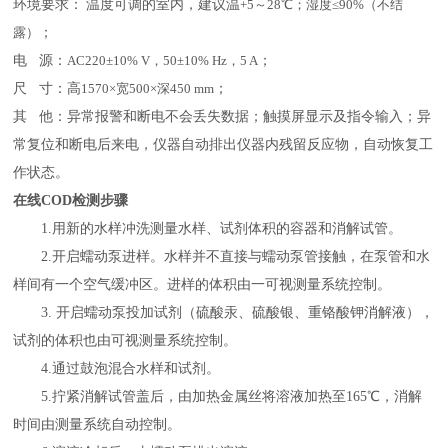
环境要求：
温度可调的室内，建议温
+5～28℃；湿度≤90%（不结
露）
；
电
源：
AC220±10% V，50±10% Hz，5 A
；
尺
寸：高
1570×宽500×深450 mm
；
其
他：
异常报警和断电不会丢失数据；触摸屏显示及指令输入；异
常复位和断电后来电，仪器自动排出仪器内残留反应物，自动恢复工
作状态。
在线COD检测步骤
1.用新的水样冲洗测量水样、试剂体积的容器和消解试管。
2.开启蠕动泵进样。水样并不直接与蠕动泵管接触，在泵管和水
样间有一个空气缓冲区。进样的体积由一可视测量系统控制。
3. 开启蠕动泵投加试剂（硫酸汞、硫酸银、重铬酸钾消解液），
试剂的体积也由可视测量系统控制。
4.通过鼓泡混合水样和试剂。
5.拧紧消解试管盖后，由加热金属丝将溶液加热至1
6
5℃，消解
时间由测量系统自动控制。