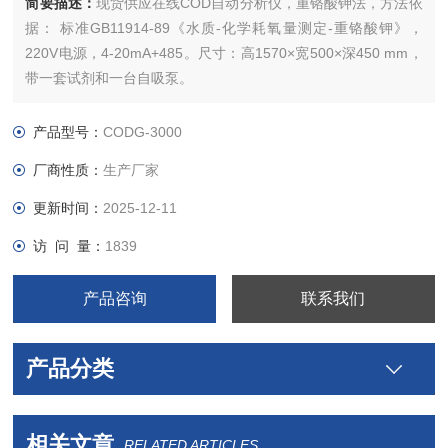
简要描述：
现货供应在线COD自动分析仪，重铬酸钾法，方法依
据： 标准GB11914-89《水质-化学耗氧量测定-重铬酸钾》，
220V电源，4-20mA+485。尺寸：高1570×宽500×深450 mm，
带一套试剂和一台自吸泵。
产品型号：
CODG-3000
厂商性质：
生产厂家
更新时间：
2025-12-11
访 问 量：
1839
产品咨询
联系我们
产品分类
相关文章
RELATED ARTICLES