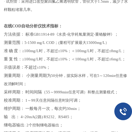
· 试剂管：采用进口改型聚四氟乙烯透明软管，管径大于1.5mm，减少了水
样颗粒堵塞几率。
在线COD自动分析仪技术指标：
方法依据：
标准
GB11914-89《水质-化学耗氧量测定-重铬酸钾》
；
测量范围：
5
-
1500
mg/L COD
；
(量程可扩展最大15000mg/L）
准
确
度：
≥100mg/L时，不超过±10%；＜100mg/L时，不超过±8mg/L
；
重
复
性：
≥100mg/L时，不超过±10%；＜100mg/L时，不超过±6mg/L
；
示值误差：不超过
±10%
；
测量周期：
小测量周期为
50分钟，据实际水样，可在5～120min任意修
改消解时间
；
采样周期：
时间间隔（
55～9999min任意可调）和整点测量模式
；
校准周期：
1～99天任意间隔任意时刻可调
；
维护周期：
一般每月一次，每次约
30min
；
输
出：
4~20mA(2路) RS232、RS485
；
继电器输出
: 2个控制继电器输出
；