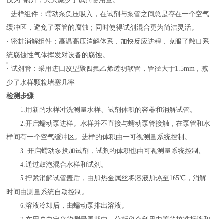
仅为
1毫升，大大减少了试剂使用量。
· 进样组件：蠕动泵负压吸入，在试剂与泵管之间总是存在一个空气
缓冲区，避免了泵管的腐蚀；同时使得试剂混合更为简洁灵活。
· 密封消解组件：高温高压消解体系，加快反应进程，克服了敞口系
统腐蚀性气体挥发对设备的腐蚀。
· 试剂管：采用进口改型聚四氟乙烯透明软管，管径大于1.5mm，减
少了水样颗粒堵塞几率
检测步骤
1.用新的水样冲洗测量水样、试剂体积的容器和消解试管。
2.开启蠕动泵进样。水样并不直接与蠕动泵管接触，在泵管和水
样间有一个空气缓冲区。进样的体积由一可视测量系统控制。
3. 开启蠕动泵投加试剂，试剂的体积也由可视测量系统控制。
4.通过鼓泡混合水样和试剂。
5.拧紧消解试管盖后，由加热金属丝将溶液加热至1
6
5℃，消解
时间由测量系统自动控制。
6.溶液冷却后，由蠕动泵排出溶液。