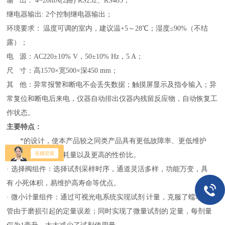
输
出：
4~20mA(2路) RS232、RS485
；
继电器输出
: 2个控制继电器输出
；
环境要求：
温度可调的室内，建议温
+5～28℃；湿度≤90%（不结
露）
；
电
源：
AC220±10% V，50±10% Hz，5 A
；
尺
寸：高
1570×宽500×深450 mm
；
其
他：
异常报警和断电不会丢失数据；触摸屏显示及指令输入；异
常复位和断电后来电，仪器自动排出仪器内残留反应物，自动恢复工
作状态。
主要特点：
*的设计，使本产品较之同类产品具有更低故障率、更低维护
量、更低的试剂消耗量以及更高的性价比。
· 选择阀组件：选择试剂采样时序，通道灵活多样，功能万变，具
有
小死体积，易维护高寿命等优点。
· 微小计量组件：通过可视光电系统实现试剂
计量，克服了蠕动泵泵
管由于磨损引起的定量误差；同时实现了微量试剂的
定量，每剂量