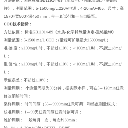
方法依据：国家标准GB11914-89《水质-化学耗氧量测定-重铬酸
钾》，测量范围：5-1500mg/L,220V电源，4-20mA+485。尺寸：高
1570×宽500×深450 mm，带一套试剂和一台自吸泵。
COD技术指标：
方法依据：
标准
GB11914-89《水质-化学耗氧量测定-重铬酸钾》
；
测量范围：
5
-
1500
mg/L COD
；
(量程可扩展最大15000mg/L）
准
确
度：
≥100mg/L时，不超过±10%；＜100mg/L时，不超过±8mg/
L
；
重
复
性：
≥100mg/L时，不超过±10%；＜100mg/L时，不超过±6mg/
L
；
示值误差：不超过
±10%
；
测量周期：
小测量周期为
50分钟，据实际水样，可在5～120min任意
修改消解时间
；
采样周期：
时间间隔（
55～9999min任意可调）和整点测量模式
；
校准周期：
1～99天任意间隔任意时刻可调
；
维护周期：
一般每月一次，每次约
30min
；