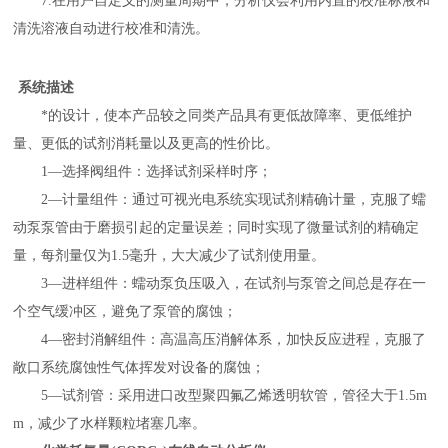
7.在用户自定义的测量周期中，分析仪会利用内置的校准标液和
清洗溶液自动进行校准和清洗。
系统描述
*的设计，使本产品较之同类产品具有更低故障率、更低维护
量、更低的试剂消耗量以及更高的性价比。
1—选择阀组件：选择试剂采样时序；
2—计量组件：通过可视光电系统实现试剂精确计量，克服了蠕
动泵泵管由于磨损引起的定量误差；同时实现了微量试剂的精确定
量，每剂量仅为1.5毫升，大大减少了试剂使用量。
3—进样组件：蠕动泵负压吸入，在试剂与泵管之间总是存在一
个空气缓冲区，避免了泵管的腐蚀；
4—密封消解组件：高温高压消解体系，加快反应进程，克服了
敞口系统腐蚀性气体挥发对设备的腐蚀；
5—试剂管：采用进口改型聚四氟乙烯透明软管，管径大于1.5m
m，减少了水样颗粒堵塞几率。