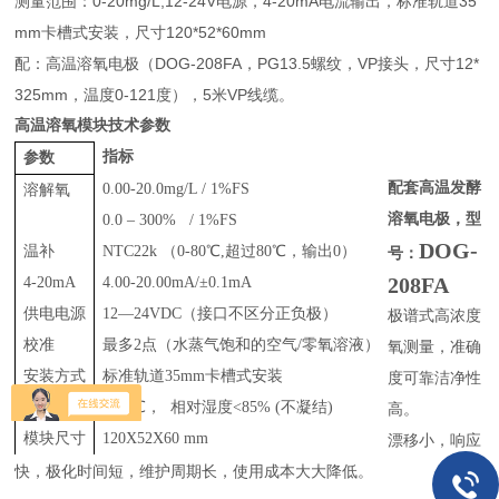
测量范围：0-20mg/L,12-24V电源，4-20mA电流输出，标准轨道35
mm卡槽式安装，尺寸120*52*60mm
配：高温溶氧电极（DOG-208FA，PG13.5螺纹，VP接头，尺寸12*
325mm，温度0-121度），5米VP线缆。
高温溶氧模块技术参数
指标
参数
配套高温发酵
0.00-20.0mg/L / 1%FS
溶解氧
溶氧电极，型
0.0 – 300% / 1%FS
DOG-
温补
NTC22k （0-80℃,超过80℃，输出0）
号：
208FA
4-20mA
4.00-20.00mA/
±
0.
1
mA
供电电源
12—24VDC
（接口不区分正负极）
极谱式高浓度
校准
最多
2
点（水蒸气饱和的空气
/
零氧溶液）
氧测量，准确
安装方式
标准轨道35mm卡槽式安装
度可靠洁净性
工作条件
0-60
℃，
相对湿度
<85% (
不凝结
)
高。
模块尺寸
120X52X60 mm
漂移小，响应
快，极化时间短，维护周期长，使用成本大大降低。