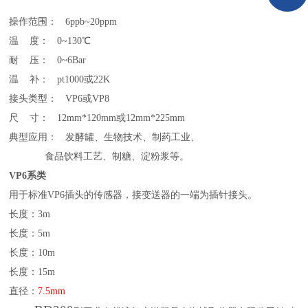
操作范围：
6ppb~20ppm
温
度：
0~130
℃
耐
压：
0~6Bar
温
补：
pt1000
或
22K
接头类型：
VP6
或
VP8
尺
寸：
12mm*120mm
或
12mm*225mm
典型应用：
发酵罐、生物技术、制药工业、
食品饮料工艺、制糖、淀粉浆等。
VP6
系类
用于标准
VP6
插头的传感器，接变送器的一端为插针接头。
长度：
3m
长度：
5m
长度：
10m
长度：
15m
直径：
7.5
mm