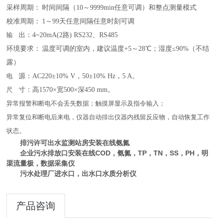
采样周期：
时间间隔（
10～9999min任意可调）和整点测量模式
校准周期：
1～99天任意间隔任意时刻可调
输
出：
4~20mA(2路) RS232、RS485
环境要求：
温度可调的室内，建议温度
+5～28℃；湿度≤90%（不结
露）
电
源：
AC220±10% V，50±10% Hz，5 A。
尺
寸：高
1570×宽500×深450 mm。
异常报警和断电不会丢失数据
；
触摸屏显示及指令输入
；
异常复位和断电后来电，仪器自动排出仪器内残留反应物，自动恢复工作
状态
。
排污许可出水监测站房安装在线氨氮
企业污水排放口安装在线COD，氨氮，TP，TN，SS，PH，明
渠流量极，数据采集仪
污水处理厂进水口，出水口水质分析仪
产品咨询