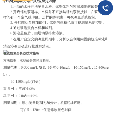
在线氨氮分析仪检测步骤
1.用新的水样冲洗测量水样、试剂体积的容器和消解试管。
2.开启蠕动泵进样。水样并不直接与蠕动泵管接触，在泵管和水
样间有一个空气缓冲区。进样的体积由一可视测量系统控制。
3. 开启蠕动泵投加试剂，试剂的体积也由可视测量系统控制。
4.通过鼓泡混合水样和试剂。
6.溶液
显色
后，由蠕动泵排出溶液。
7.
在用户自定义的测量周期中，分析仪会利用内置的校准标液和
清洗溶液自动进行校准和清洗。
在线氨氮分析仪技术指标：
方法依据：水杨酸分光光度检测。
测量范围：
0-300 mg/L 氨氮（分档0-
10
mg/L；
10
-
15
0mg/L；
10
-300mg/
L）
。
30-1500mg/L(订做）
重
复
性： 不超过±
2
%
稳
定
性：
24h内≤±10%。
测量周期：
最小测量周期为
30分钟，
根
据现场环境，
可在
5～120min任意修改显色时间