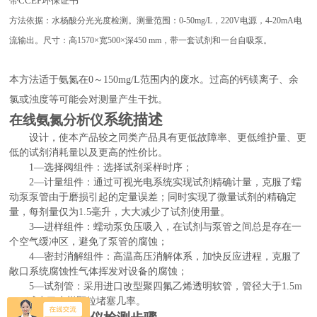
带
CCEP环保证书
方法依据：水杨酸分光光度检测。测量范围：
0-50mg/L，220V电源，4-20mA电
流输出。尺寸：高1570×宽500×深450 mm，带一套试剂和一台自吸泵。
本方法适于氨氮在
0
～
15
0mg/L
范围内的废水。过高的钙镁离子、余
氯或浊度等可能会对测量产生干扰。
系统描述
在线氨氮分析仪
设计，使本产品较之同类产品具有更低故障率、更低维护量、更
低的试剂消耗量以及更高的性价比。
1—选择阀组件：选择试剂采样时序；
2—计量组件：通过可视光电系统实现试剂精确计量，克服了蠕
动泵泵管由于磨损引起的定量误差；同时实现了微量试剂的精确定
量，每剂量仅为1.5毫升，大大减少了试剂使用量。
3—进样组件：蠕动泵负压吸入，在试剂与泵管之间总是存在一
个空气缓冲区，避免了泵管的腐蚀；
4—密封消解组件：高温高压消解体系，加快反应进程，克服了
敞口系统腐蚀性气体挥发对设备的腐蚀；
5—试剂管：采用进口改型聚四氟乙烯透明软管，管径大于1.5m
m，减少了水样颗粒堵塞几率。