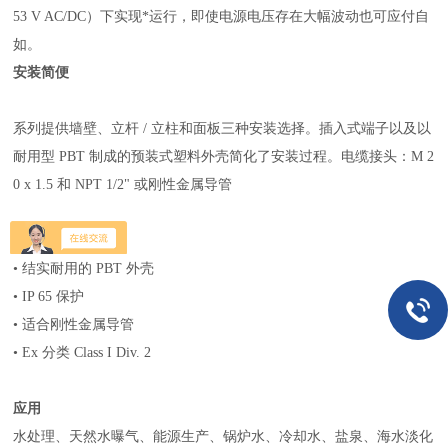
53 V AC/DC）下实现*运行，即使电源电压存在大幅波动也可应付自
如。
安装简便
系列提供墙壁、立杆 / 立柱和面板三种安装选择。插入式端子以及以
耐用型 PBT 制成的预装式塑料外壳简化了安装过程。电缆接头：M 2
0 x 1.5 和 NPT 1/2" 或刚性金属导管
结实安全
• 结实耐用的 PBT 外壳
• IP 65 保护
• 适合刚性金属导管
• Ex 分类 Class I Div. 2
应用
水处理
、
天然水曝气
、
能源生产
、
锅炉水
、
冷却水
、
盐泉
、
海水淡化