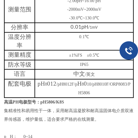
-2.00pH~16.00 pH
测量范围
-2000mV~2000mV
-30.0
℃
~130.0
℃
分辨率
0.01pH
/1mV
温度分辨
0.1
℃
率
测量精度
±
1%FS
±
0.5
℃
防水等级
IP65
语言
中文
/
英文
配套电极
pH
012
H
0
8
/
pH8012F
/
p
8
10
/
pH8010F
/
ORP8083
/P
H5806
高温PH电极型号：pH5806/K8S
集精准性和易用性于一体，采用耐高温凝胶和耐高温固体电介质双液
界传感器，维护量低，适合要求严格的在线测量。
p H
：
0~14