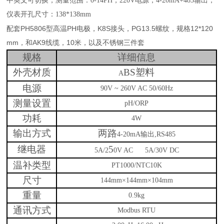
中英文可切换，测量范围：
0-14PH，220V电源，4-20mA+485输出，
仪表开孔尺寸：138*138mm
配套PH5806型高温PH电极，K8S接头，PG13.5螺纹，规格12*120
mm，和AK9线缆，10米，以及不锈钢三件套
规格
详细信息
外壳材质
BS
塑料
A
电源
90V ~ 260V AC 50/60Hz
测量设置
pH/ORP
功耗
4W
输出方式
两路
4-20mA
输出
,RS485
继电器
5
5A/2
0V AC 5A/30V DC
温补类型
PT1000/NTC10K
尺寸
144mm
×
144mm
×
104mm
重量
0.9kg
通讯方式
Modbus RTU