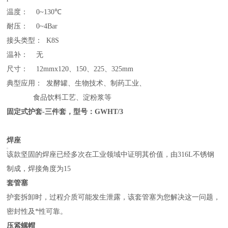
温
度：
0~130
℃
耐
压：
0~
4
Bar
接头类型：
K8S
温
补：
无
尺
寸：
12mmx120
、
150
、
225
、
325mm
典型应用：
发酵罐、生物技术、制药工业、
食品饮料工艺、淀粉浆等
固定式护套
-
三件套，
型号：
GWHT/3
焊座
该款坚固的焊座已经多次在工业领域中证明其价值，由
316L
不锈钢
制成，焊接角度为
15
套管塞
护套拆卸时，过程介质可能发生泄露，该套管塞为您解决这一问题，
密封性及*性可靠。
压紧螺帽