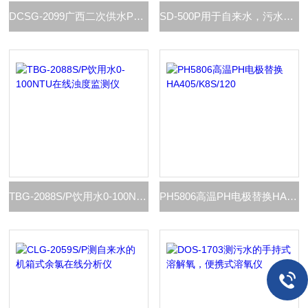
DCSG-2099广西二次供水PH余氯浊度TDS色度温度一体机
SD-500P用于自来水，污水的在线色度分析仪
TBG-2088S/P饮用水0-100NTU在线浊度监测仪
PH5806高温PH电极替换HA405/K8S/120